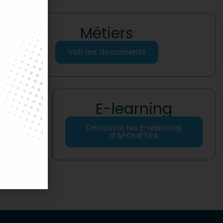
Métiers
Voir les documents
es
E-learning
aires
Découvrir les E-learning
d’AFOMETRA