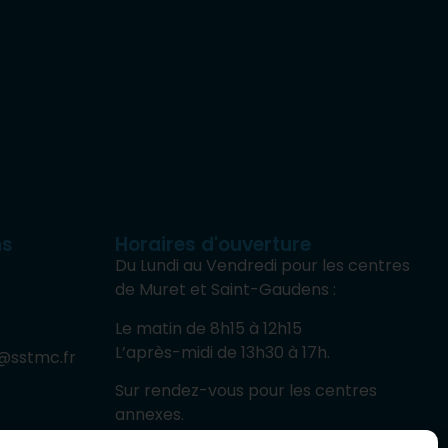
ns
Horaires d'ouverture
Du Lundi au Vendredi pour les centres
de Muret et Saint-Gaudens :
Le matin de 8h15 à 12h15
L’après-midi de 13h30 à 17h.
@sstmc.fr
Sur rendez-vous pour les centres
annexes.