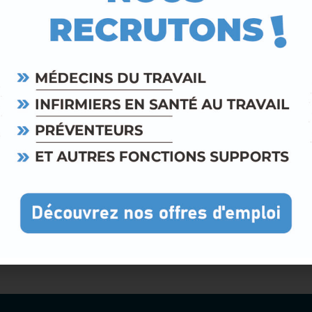
Risques professionnels
Voir les documents
Actualités
Webinair
uvez les publications
Découvrez les webin
du SSTMC