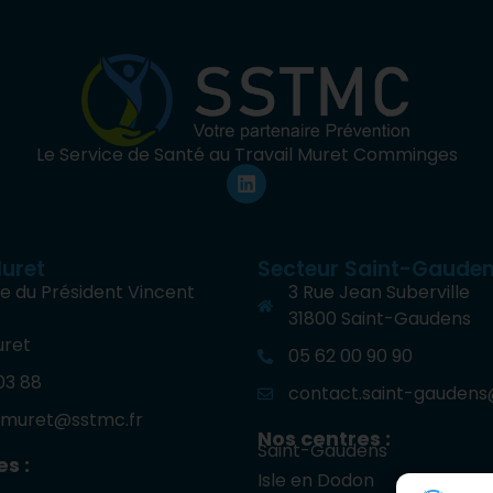
Le Service de Santé au Travail Muret Comminges
uret
Secteur Saint-Gaude
e du Président Vincent
3 Rue Jean Suberville
31800 Saint-Gaudens
uret
05 62 00 90 90
 03 88
contact.saint-gaudens
.muret@sstmc.fr
Nos centres :
Saint-Gaudens
s :
Isle en Dodon