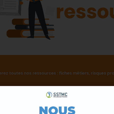
resso
erez toutes nos ressources : fiches métiers, risques pr