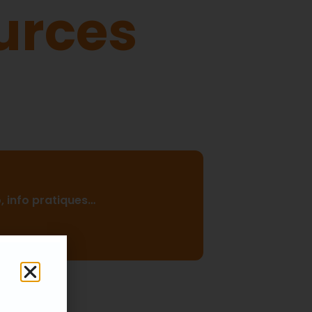
urces
o, info pratiques…