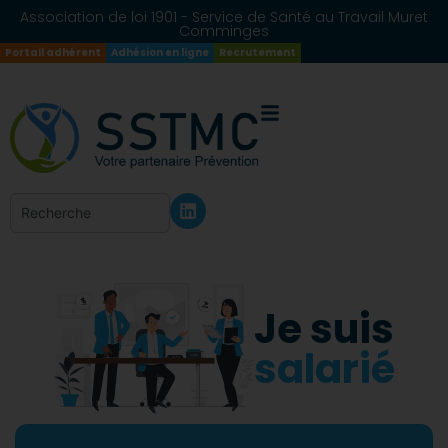
Association de loi 1901 - Service de Santé au Travail Muret
Comminges
Portail adhérent
Adhésion en ligne
Recrutement
Je suis
salarié