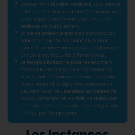
Concernant la visite médicale, tout salarié
a l’obligation de s’y rendre. L’absence ou le
refus répété peut constituer une cause
sérieuse de licenciement.
S’il ne se présente pas à sa convocation,
sans motif justifié au moins 48 heures
avant le rendez-vous prévu, la cotisation
annuelle est facturée à l’employeur.
Le temps nécessaire pour les examens
médicaux est soit pris sur les heures de
travail, soit rémunéré comme temps de
travail normal lorsque ces examens ne
peuvent avoir lieu pendant les heures de
travail. Le temps et les frais de transport
nécessités par ces examens sont pris en
charge par l’employeur.
Les Instances