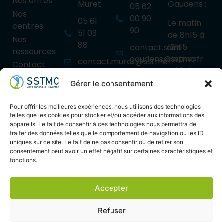
Nos offres
Muret
Gaudens :
05 62
Nos
00 90
05 61
Le matin
centres
90
51 03
de 8h15 à
Nos
88
12h15
contact.saint-
ressources
L’après-
gaudens@sstmc.fr
contact.muret@sstmc.fr
Contact
midi de
Nos
Nos
13h30 à
Gérer le consentement
Mentions
centres :
centres :
Saint-
17h.
Muret
légales
Gaudens
Pour offrir les meilleures expériences, nous utilisons des technologies
Portet-
Politique de
Sur
telles que les cookies pour stocker et/ou accéder aux informations des
Isle en
sur-
confidentialité
rendez-
appareils. Le fait de consentir à ces technologies nous permettra de
Dodon
Garonne
traiter des données telles que le comportement de navigation ou les ID
Cookies
vous pour
uniques sur ce site. Le fait de ne pas consentir ou de retirer son
Bagnères
Auterive
les
consentement peut avoir un effet négatif sur certaines caractéristiques et
de Luchon
Carbonne
centres
fonctions.
annexes.
Cazères
Saint-Lys
Accepter
Refuser