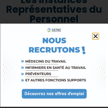
Représentatives du
Personnel
Les Instances Représentatives du Personnel (IRP)
regroupent les organes mis en place au sein des
entreprises pour porter la voix des salariés auprès de
l’employeur. Elles constituent un pilier du dialogue
social et jouent un rôle fondamental dans la
protection des droits des travailleurs,
tout en participant aux grandes orientations de
l’entreprise.
Leurs principales missions :
• Représentation des salariés : Les IRP assurent la défense des
intérêts, tant individuels que collectifs, des employés dans
l’entreprise.
• Dialogue avec la direction : Elles participent aux échanges et