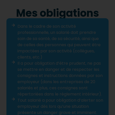
Mes obligations
Dans le cadre de son activité
professionnelle, un salarié doit prendre
soin de sa santé, de sa sécurité, ainsi que
de celles des personnes qui peuvent être
impactées par son activité (collègues,
clients, etc.)
Il a pour obligation d’être prudent, ne pas
se mettre en danger et de respecter les
consignes et instructions données par son
employeur (dans les entreprises de 20
salariés et plus, ces consignes sont
répertoriées dans le règlement intérieur).
Tout salarié a pour obligation d’alerter son
employeur dès lors qu’une situation
présente un danger grave et imminent.