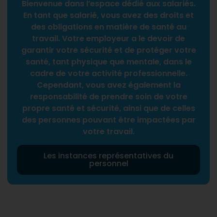
Bienvenue dans l’espace dédié aux salariés.
En tant que salarié, vous avez des droits et
des obligations en matière de santé au
travail. Votre employeur a le devoir de
garantir votre sécurité et de protéger votre
santé, tant physique que mentale, dans le
cadre de votre activité professionnelle.
Cependant, vous avez également la
responsabilité de prendre soin de votre
propre santé et sécurité, ainsi que de celles
des personnes pouvant être impactées par
votre travail.
Les instances représentatives du
personnel