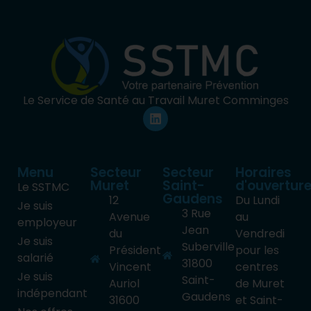
Le Service de Santé au Travail Muret Comminges
Menu
Secteur
Secteur
Horaires
Muret
Saint-
d'ouvertur
Le SSTMC
Gaudens
12
Du Lundi
Je suis
3 Rue
Avenue
au
employeur
Jean
du
Vendredi
Je suis
Suberville
Président
pour les
salarié
31800
Vincent
centres
Je suis
Saint-
Auriol
de Muret
indépendant
Gaudens
31600
et Saint-