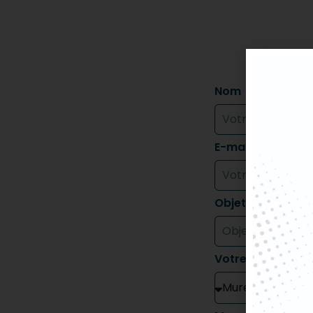
uti
Nom
E-mail
Objet
Votre Secteur