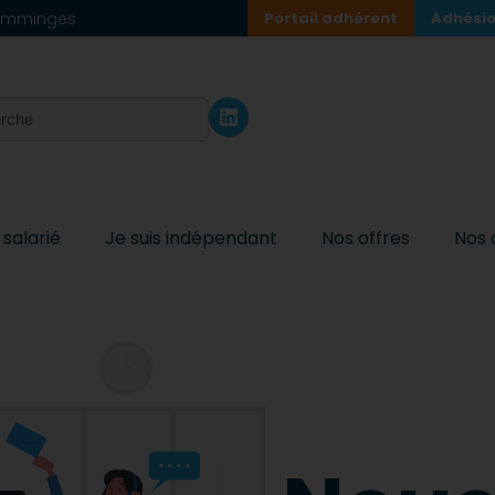
 Comminges
Portail adhérent
Adhésio
 salarié
Je suis indépendant
Nos offres
Nos 