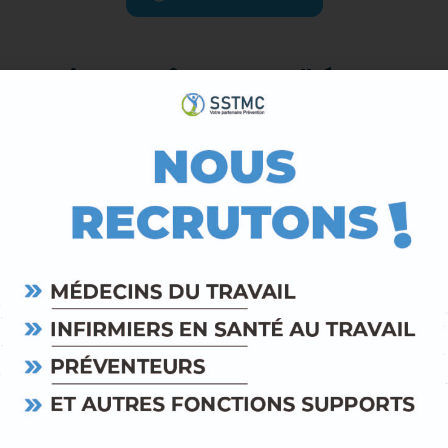
Si vous n’êtes pas adhérent,
lisez le formulaire de contact ci-dess
Prénom
Téléphone