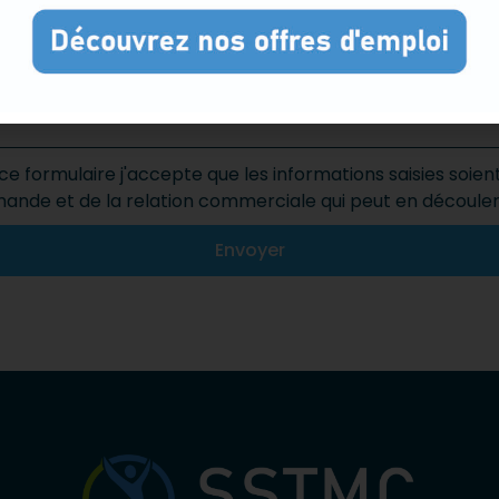
e formulaire j'accepte que les informations saisies soien
mande et de la relation commerciale qui peut en découler
Envoyer