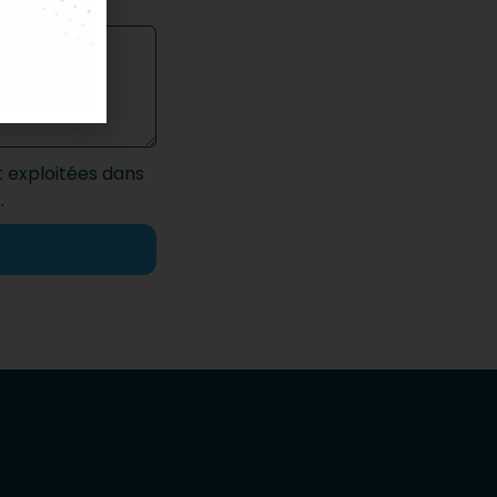
t exploitées dans
.