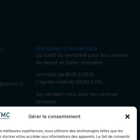
ns
Horaires d'ouverture
Du Lundi au Vendredi pour les centres
de Muret et Saint-Gaudens :
Le matin de 8h15 à 12h15
L’après-midi de 13h30 à 17h.
@sstmc.fr
Sur rendez-vous pour les centres
annexes.
Gérer le consentement
les meilleures expériences, nous utilisons des technologies telles que les
 stocker et/ou accéder aux informations des appareils. Le fait de consentir