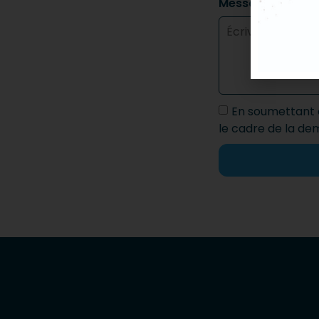
Message
En soumettant c
le cadre de la de