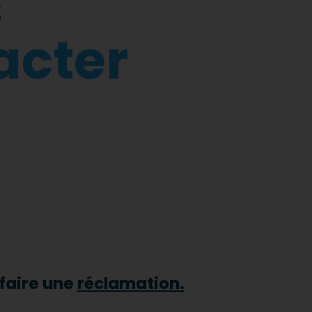
s
acter
 faire une
réclamation.