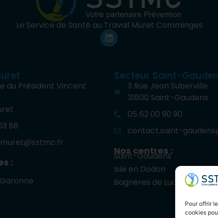
Le Service de Santé au Travail Muret Comminges
uret
Secteur Saint-Gaude
e du Président Vincent
3 Rue Jean Suberville
31800 Saint-Gaudens
uret
05 62 00 90 90
 03 88
contact.saint-gaudens
.muret@sstmc.fr
Nos centres :
Saint-Gaudens
s :
Isle en Dodon
-Garonne
Bagnères de Luchon
Pour offrir 
cookies pour